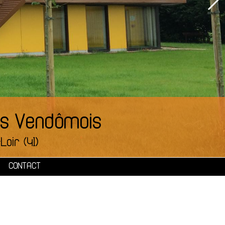
es Vendômois
Loir (41)
CONTACT