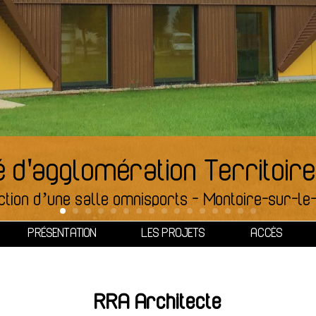
d'agglomération Territoir
ction d’une salle omnisports
-
Montoire-sur-le-
PRÉSENTATION
LES PROJETS
ACCÈS
RRA Architecte