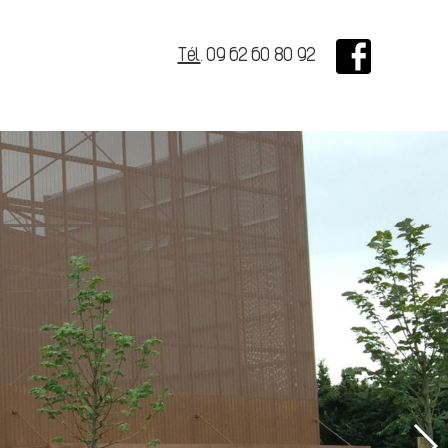
Tél
.
09 62 60 80 92