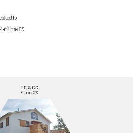
collectifs
aritime 17).
T.C. & C.C.
Fouras (17)