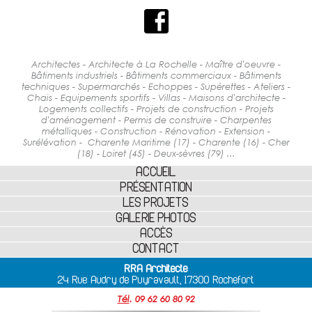
Architectes - Architecte à La Rochelle - Maître d'oeuvre -
Bâtiments industriels - Bâtiments commerciaux - Bâtiments
techniques - Supermarchés - Echoppes - Supérettes - Ateliers -
Chais - Equipements sportifs - Villas - Maisons d'architecte -
Logements collectifs - Projets de construction - Projets
d'aménagement - Permis de construire - Charpentes
métalliques - Construction - Rénovation - Extension -
Surélévation - Charente Maritime (17) - Charente (16) - Cher
(18) - Loiret (45) - Deux-sèvres (79) ...
ACCUEIL
PRÉSENTATION
LES PROJETS
GALERIE PHOTOS
ACCÈS
CONTACT
RRA Architecte
24 Rue Audry de Puyravault, 17300 Rochefort
Tél
.
09 62 60 80 92