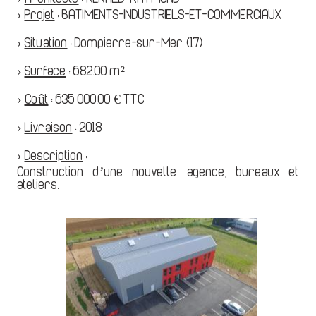
›
Projet
:
BATIMENTS-INDUSTRIELS-ET-COMMERCIAUX
›
Situation
:
Dompierre-sur-Mer (17)
›
Surface
:
682.00 m²
›
Coût
:
635 000.00 € TTC
›
Livraison
:
2018
›
Description
:
Construction d’une nouvelle agence, bureaux et
ateliers.