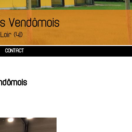
es Vendômois
Loir (41)
CONTACT
endômois