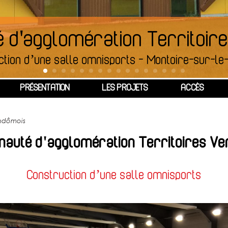
d'agglomération Territoir
ction d’une salle omnisports
-
Montoire-sur-le-
PRÉSENTATION
LES PROJETS
ACCÈS
endômois
uté d'agglomération Territoires V
Construction d’une salle omnisports