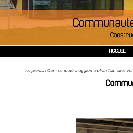
Communauté 
Constru
ACCUEIL
Les projets › Communauté d'agglomération Territoires V
Communa