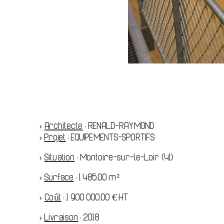
›
Architecte
:
RENALD-RAYMOND
›
Projet
:
EQUIPEMENTS-SPORTIFS
›
Situation
:
Montoire-sur-le-Loir (41)
›
Surface
:
1 485.00 m²
›
Coût
:
1 900 000.00 € HT
›
Livraison
:
2018