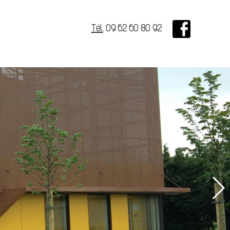
Tél
.
09 62 60 80 92