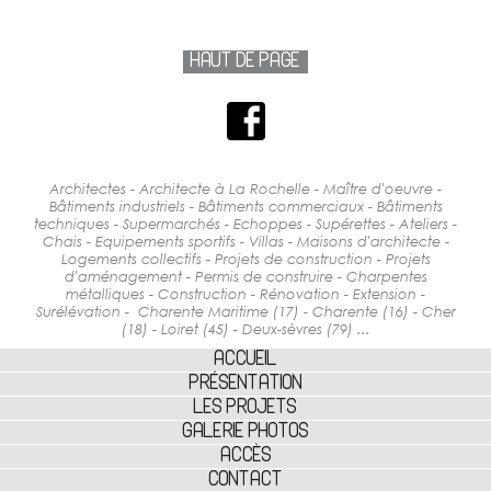
HAUT DE PAGE
Architectes - Architecte à La Rochelle - Maître d'oeuvre -
Bâtiments industriels - Bâtiments commerciaux - Bâtiments
techniques - Supermarchés - Echoppes - Supérettes - Ateliers -
Chais - Equipements sportifs - Villas - Maisons d'architecte -
Logements collectifs - Projets de construction - Projets
d'aménagement - Permis de construire - Charpentes
métalliques - Construction - Rénovation - Extension -
Surélévation - Charente Maritime (17) - Charente (16) - Cher
(18) - Loiret (45) - Deux-sèvres (79) ...
ACCUEIL
PRÉSENTATION
LES PROJETS
GALERIE PHOTOS
ACCÈS
CONTACT