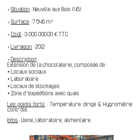
›
Situation
:
Neuville aux Bois (45)
›
Surface
:
7 546 m²
›
Coût
:
3 000 000.00 € TTC
›
Livraison
:
2012
›
Description
:
Extension de la chocolaterie, composée de :
• Locaux sociaux
• Laboratoire
• Locaux de stockages
• Zone d’expéditions avec quais
Les points forts
: Température dirigé & Hygrométrie
contrôlé.
Infos
: Usine, laboratoire, alimentaire.